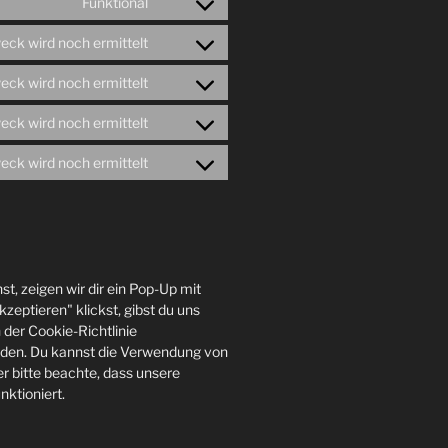
Funktional
Consent
service
to
wordpress
eck wird noch ermittelt
Consent
service
to
wordfence
eck wird noch ermittelt
Consent
service
to
google-
eck wird noch ermittelt
Consent
service
fonts
to
youtube
eck wird noch ermittelt
Consent
service
to
facebook
service
sonstiges
, zeigen wir dir ein Pop-Up mit
zeptieren" klickst, gibst du uns
n der Cookie-Richtlinie
nden. Du kannst die Verwendung von
r bitte beachte, dass unsere
nktioniert.