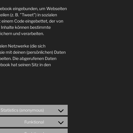
acebook eingebunden, um Webseiten
eilen (z. B. "Tweet") in sozialen
t einem Code eingebettet, der von
e Inhalte können bestimmte
ichern und verarbeiten.
ialen Netzwerke (die sich
sie mit deinen (persönlichen) Daten
rbeiten. Die abgerufenen Daten
book hat seinen Sitz in den
Statistics (anonymous)
Consent
to
Funktional
Consent
service
to
elementor