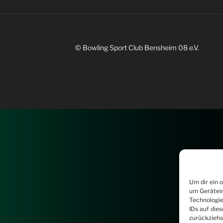
© Bowling Sport Club Bensheim 08 e.V.
Um dir ein 
um Gerätein
Technologie
IDs auf die
zurückziehs