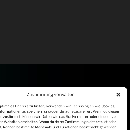
Zustimmung verwalten
optimales Erlebnis zu bieten, verwenden wir Technologien wie Cookies,
formationen zu speichern und/oder darauf zuzugreifen. Wenn du diesen
n zustimmst, können wir Daten wie das Surfverhalten oder eindeutige
ser Website verarbeiten. Wenn du deine Zustimmung nicht erteilst oder
t, können bestimmte Merkmale und Funktionen beeinträchtigt werden.