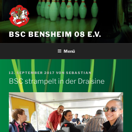
Zum
Inhalt
springen
BSC BENSHEIM 08 E.V.
Menü
VERÖFFENTLICHT
12. SEPTEMBER 2017
VON
SEBASTIAN
AM
BSC strampelt in der Draisine