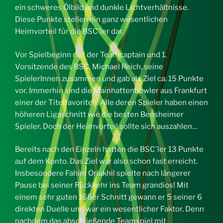
ein schweres Ölbild und dunkle Lichtverhältnisse.
Diese Punkte stellen ein ganz wesentlichen
Heimvorteil für die BSC´ler dar.
Vor Spielbeginn rief der Teamcaptain und 1.
Vorsitzende des BSC, Michael Reich, seine
SpielerInnen zusammen und gab als Ziel ca. 15 Punkte
vor. Immerhin sind die Mainhattenbowler aus Frankfurt
einer der Titelfavoriten. Alle deren Spieler haben einen
höheren Ligaschnitt wie die besten Bensheimer
Spieler. Doch der Heimvorteil sollte sich auszahlen…
Bereits nach den Einzeln hatten die BSC´ler 13 Punkte
auf dem Konto. Das Ziel war also schon fast erreicht.
Insbesondere Fahim Oriakhil spielte nach längerer
Pause bei seiner Rückkehr ins Team grandios! Mit
einem sehr guten 168er Schnitt gewann er 5 seiner 6
direkten Duelle und war ein wesentlicher Faktor. Denn
nachdem das abschließende Teamspiel mit