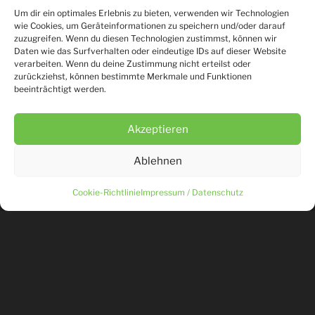
Hallo Freunde des
Um dir ein optimales Erlebnis zu bieten, verwenden wir Technologien
wie Cookies, um Geräteinformationen zu speichern und/oder darauf
Bowlingsportclub
zuzugreifen. Wenn du diesen Technologien zustimmst, können wir
Bensheim,
Daten wie das Surfverhalten oder eindeutige IDs auf dieser Website
wieder mal wünschen
verarbeiten. Wenn du deine Zustimmung nicht erteilst oder
zurückziehst, können bestimmte Merkmale und Funktionen
wir Euch traditionell
beeinträchtigt werden.
Anfang Januar alles
Gute, viel Gesundheit
und Glück im neuen
Akzeptieren
Jahr.
Ablehnen
Ihr wisst was das
bedeutet?Rischdisch:
Cookie-Richtlinie
Impressum / Datenschutz
Unser Boris sitzt am
PC und wartet auf Eure Meldungen zu unserem 17.
Osternotap Turnier am 12.04.2026.Die Meldungen sind
ab sofort freigegeben und ggf. führt Boris Wartelisten.
Die Nachrückchance ist erfahrungsgemäß gut.